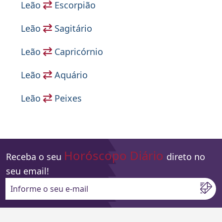
Leão
Escorpião
Leão
Sagitário
Leão
Capricórnio
Leão
Aquário
Leão
Peixes
Horóscopo Diário
Receba o seu
direto no
seu email!
Informe o seu e-mail