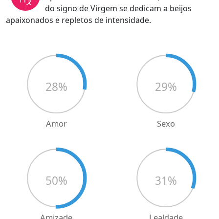
do signo de Virgem se dedicam a beijos
apaixonados e repletos de intensidade.
28
%
29
%
Amor
Sexo
50
%
31
%
Amizade
Lealdade