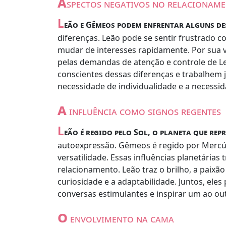
a
spectos negativos no relacionam
L
eão e Gêmeos podem enfrentar alguns de
diferenças. Leão pode se sentir frustrado c
mudar de interesses rapidamente. Por sua 
pelas demandas de atenção e controle de L
conscientes dessas diferenças e trabalhem j
necessidade de individualidade e a necessi
a
influência como signos regentes
L
eão é regido pelo Sol, o planeta que repr
autoexpressão. Gêmeos é regido por Mercúr
versatilidade. Essas influências planetária
relacionamento. Leão traz o brilho, a paixão
curiosidade e a adaptabilidade. Juntos, eles
conversas estimulantes e inspirar um ao out
o
envolvimento na cama