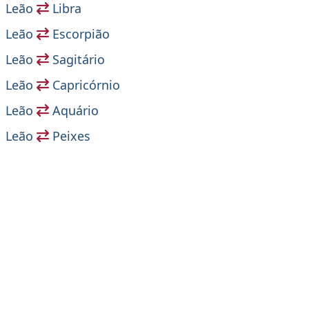
Leão
Libra
Leão
Escorpião
Leão
Sagitário
Leão
Capricórnio
Leão
Aquário
Leão
Peixes