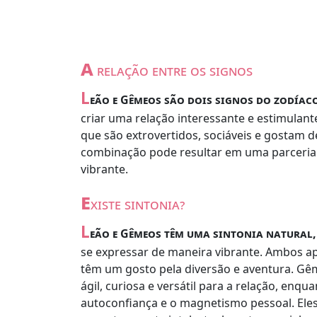
a
relação entre os signos
L
eão e Gêmeos são dois signos do zodíac
criar uma relação interessante e estimulant
que são extrovertidos, sociáveis e gostam d
combinação pode resultar em uma parceria 
vibrante.
e
xiste sintonia?
L
eão e Gêmeos têm uma sintonia natural,
se expressar de maneira vibrante. Ambos a
têm um gosto pela diversão e aventura. Gê
ágil, curiosa e versátil para a relação, enqua
autoconfiança e o magnetismo pessoal. El