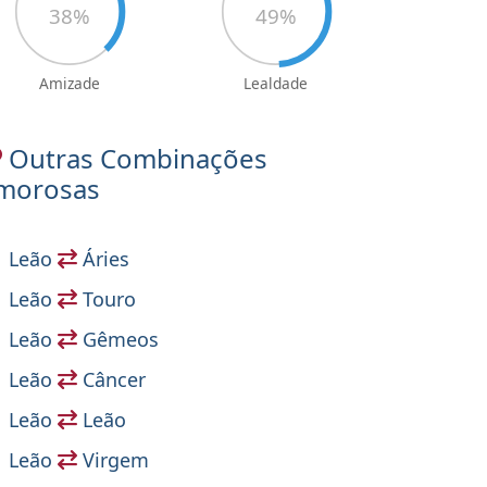
38
%
49
%
Amizade
Lealdade
Outras Combinações
morosas
Leão
Áries
Leão
Touro
Leão
Gêmeos
Leão
Câncer
Leão
Leão
Leão
Virgem