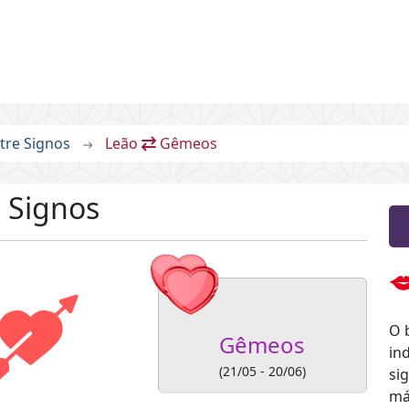
tre Signos
Leão
Gêmeos
 Signos
O 
Gêmeos
in
(21/05 - 20/06)
si
má