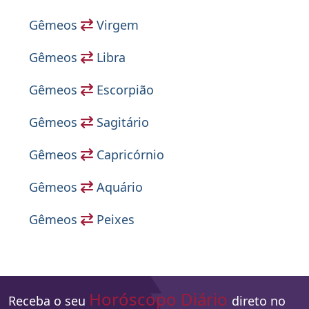
Gêmeos
Virgem
Gêmeos
Libra
Gêmeos
Escorpião
Gêmeos
Sagitário
Gêmeos
Capricórnio
Gêmeos
Aquário
Gêmeos
Peixes
Horóscopo Diário
Receba o seu
direto no