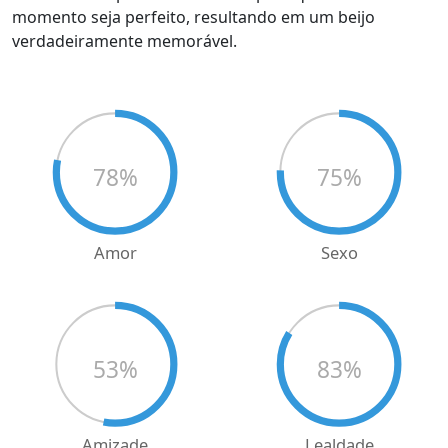
momento seja perfeito, resultando em um beijo
verdadeiramente memorável.
78
%
75
%
Amor
Sexo
53
%
83
%
Amizade
Lealdade