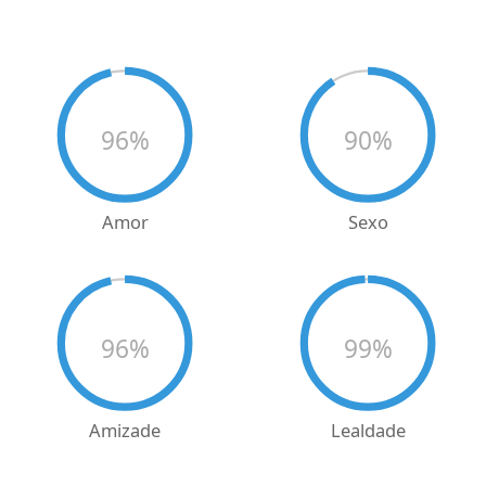
96
%
90
%
Amor
Sexo
96
%
99
%
Amizade
Lealdade