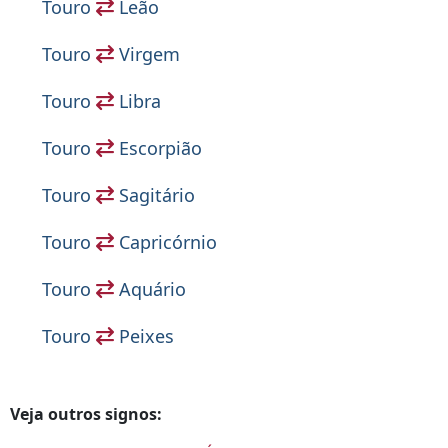
Touro
Leão
Touro
Virgem
Touro
Libra
Touro
Escorpião
Touro
Sagitário
Touro
Capricórnio
Touro
Aquário
Touro
Peixes
Veja outros signos: