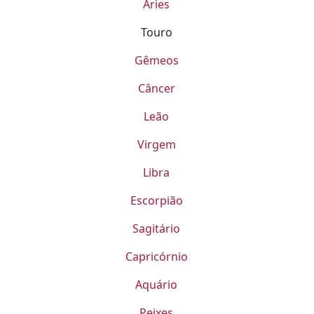
Áries
Touro
Gêmeos
Câncer
Leão
Virgem
Libra
Escorpião
Sagitário
Capricórnio
Aquário
Peixes