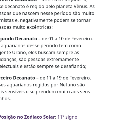
se decanato é regido pelo planeta Vênus. As
ssoas que nascem nesse período são muito
imistas e, negativamente podem se tornar
ssoas muito excêntricas;
gundo Decanato
– de 01 a 10 de Fevereiro.
 aquarianos desse período tem como
gente Urano, eles buscam sempre as
danças, são pessoas extremamente
telectuais e estão sempre se desafiando;
rceiro Decanato
– de 11 a 19 de Fevereiro.
ses aquarianos regidos por Netuno são
is sensíveis e se prendem muito aos seus
nhos.
Posição no Zodíaco Solar
:
11º signo