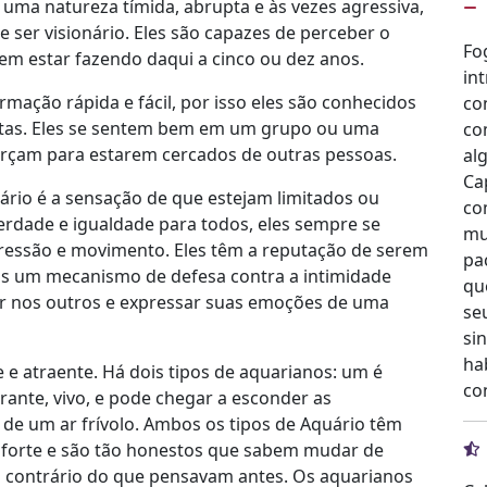
 uma natureza tímida, abrupta e às vezes agressiva,
ser visionário. Eles são capazes de perceber o
Fo
em estar fazendo daqui a cinco ou dez anos.
int
mação rápida e fácil, por isso eles são conhecidos
co
tas. Eles se sentem bem em um grupo ou uma
co
rçam para estarem cercados de outras pessoas.
al
Ca
rio é a sensação de que estejam limitados ou
co
berdade e igualdade para todos, eles sempre se
mu
pressão e movimento. Eles têm a reputação de serem
pa
enas um mecanismo de defesa contra a intimidade
qu
ar nos outros e expressar suas emoções de uma
se
si
ha
e atraente. Há dois tipos de aquarianos: um é
co
erante, vivo, e pode chegar a esconder as
de um ar frívolo. Ambos os tipos de Aquário têm
 forte e são tão honestos que sabem mudar de
 contrário do que pensavam antes. Os aquarianos