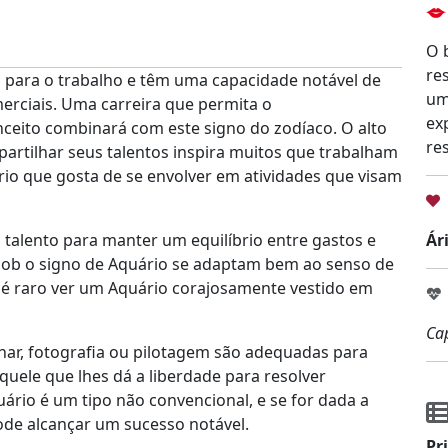
O 
re
para o trabalho e têm uma capacidade notável de
um
erciais. Uma carreira que permita o
ex
eito combinará com este signo do zodíaco. O alto
res
artilhar seus talentos inspira muitos que trabalham
rio que gosta de se envolver em atividades que visam
 talento para manter um equilíbrio entre gastos e
Ár
sob o signo de Aquário se adaptam bem ao senso de
 é raro ver um Aquário corajosamente vestido em
Ca
inar, fotografia ou pilotagem são adequadas para
quele que lhes dá a liberdade para resolver
uário é um tipo não convencional, e se for dada a
ode alcançar um sucesso notável.
Pr