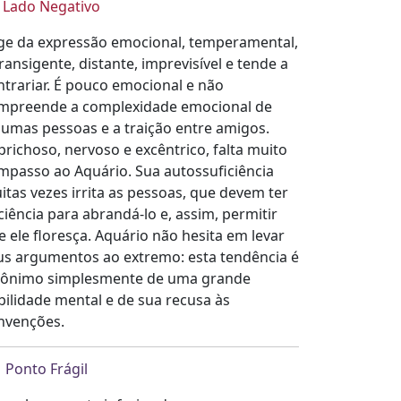
Lado Negativo
ge da expressão emocional, temperamental,
ransigente, distante, imprevisível e tende a
ntrariar. É pouco emocional e não
mpreende a complexidade emocional de
gumas pessoas e a traição entre amigos.
prichoso, nervoso e excêntrico, falta muito
mpasso ao Aquário. Sua autossuficiência
itas vezes irrita as pessoas, que devem ter
ciência para abrandá-lo e, assim, permitir
e ele floresça. Aquário não hesita em levar
us argumentos ao extremo: esta tendência é
nônimo simplesmente de uma grande
bilidade mental e de sua recusa às
nvenções.
Ponto Frágil