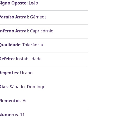
Signo Oposto
:
Leão
Paraíso Astral
:
Gêmeos
Inferno Astral
:
Capricórnio
Qualidade
:
Tolerância
Defeito
:
Instabilidade
Regentes
:
Urano
Dias
:
Sábado, Domingo
Elementos
:
Ar
Numeros
:
11