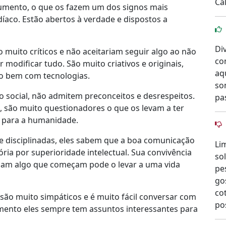
Ca
gumento, o que os fazem um dos signos mais
íaco. Estão abertos à verdade e dispostos a
Di
muito críticos e não aceitariam seguir algo ao não
co
r modificar tudo. São muito criativos e originais,
aq
o bem com tecnologias.
so
 social, não admitem preconceitos e desrespeitos.
pa
 são muito questionadores o que os levam a ter
a para a humanidade.
e disciplinadas, eles sabem que a boa comunicação
Li
ria por superioridade intelectual. Sua convivência
so
nam algo que começam pode o levar a uma vida
pe
go
co
 são muito simpáticos e é muito fácil conversar com
po
mento eles sempre tem assuntos interessantes para