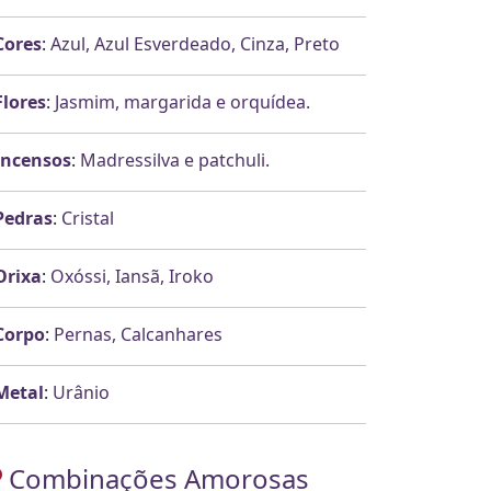
Cores
:
Azul, Azul Esverdeado, Cinza, Preto
Flores
:
Jasmim, margarida e orquídea.
Incensos
:
Madressilva e patchuli.
Pedras
:
Cristal
Orixa
:
Oxóssi, Iansã, Iroko
Corpo
:
Pernas, Calcanhares
Metal
:
Urânio
Combinações Amorosas