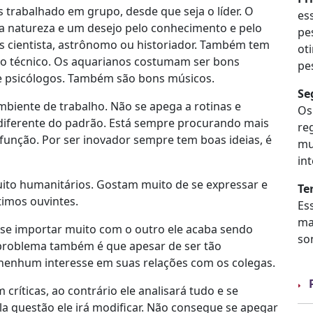
trabalhado em grupo, desde que seja o líder. O
es
a natureza e um desejo pelo conhecimento e pelo
pe
es cientista, astrônomo ou historiador. Também tem
ot
po técnico. Os aquarianos costumam ser bons
pe
s e psicólogos. Também são bons músicos.
Se
biente de trabalho. Não se apega a rotinas e
Os
diferente do padrão. Está sempre procurando mais
re
unção. Por ser inovador sempre tem boas ideias, é
mu
in
uito humanitários. Gostam muito de se expressar e
Te
timos ouvintes.
Es
ma
se importar muito com o outro ele acaba sendo
so
problema também é que apesar de ser tão
nenhum interesse em suas relações com os colegas.
íticas, ao contrário ele analisará tudo e se
a questão ele irá modificar. Não consegue se apegar