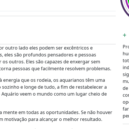
Pr
or outro lado eles podem ser excêntricos e
hu
s, eles são profundos pensadores e pessoas
tot
r os outros. Eles são capazes de enxergar sem
in
 torna pessoas que facilmente resolvem problemas.
si
à energia que os rodeia, os aquarianos têm uma
mu
sozinho e longe de tudo, a fim de restabelecer a
de
de Aquário veem o mundo como um lugar cheio de
co
op
fa
sua mente em todas as oportunidades. Se não houver
pe
em motivação para alcançar o melhor resultado.