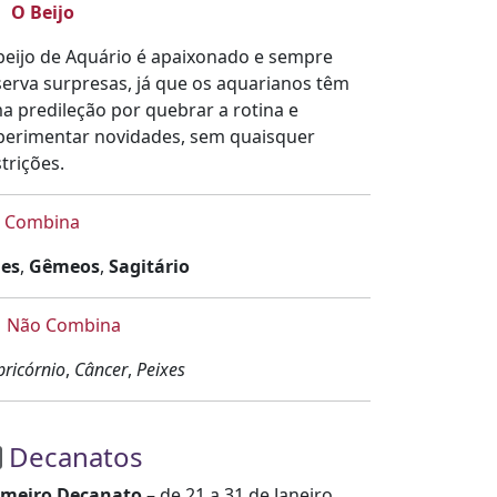
O Beijo
beijo de Aquário é apaixonado e sempre
serva surpresas, já que os aquarianos têm
a predileção por quebrar a rotina e
perimentar novidades, sem quaisquer
trições.
Combina
ies
,
Gêmeos
,
Sagitário
Não Combina
pricórnio
,
Câncer
,
Peixes
Decanatos
imeiro Decanato
– de 21 a 31 de Janeiro,